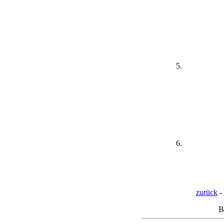
zurück
-
B